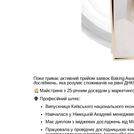
Поки триває активний прийом заявок Baking Aw
досліджень
, яка розуміє споживачів на рівні ДНК
Майстриня з 25-річним досвідом у маркетингов
Професійний шлях:
Випускниця Київського національного екон
Навчалася у Німецькій Академії менеджме
Має диплом з іміджевих досліджень від М
Працювала у провідних дослідницьких комп
аналітичними технологіями. Інноваційні р