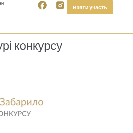
ни
Взяти участь
рі конкурсу