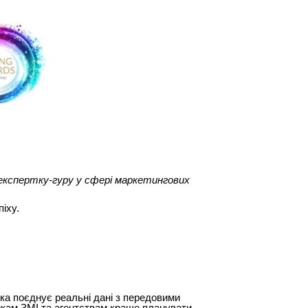
експертку-гуру у сфері маркетингових
іху.
ка поєднує реальні дані з передовими
икам ЗМІ та агентствам краще планувати,