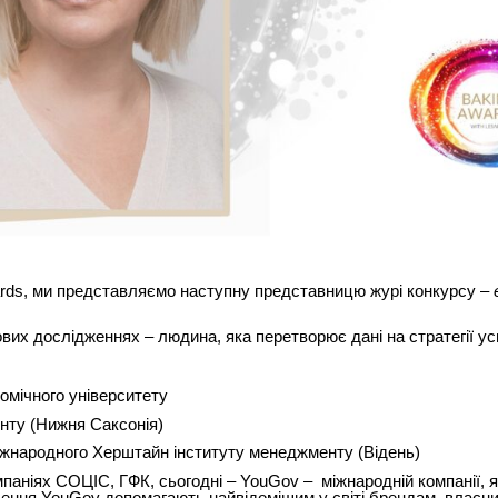
ards, ми представляємо наступну представницю журі конкурсу –
!
их дослідженнях – людина, яка перетворює дані на стратегії усп
омічного університету
нту (Нижня Саксонія)
іжнародного Херштайн інституту менеджменту (Відень)
аніях СОЦІС, ГФК, сьогодні – YouGov – міжнародній компанії, я
ішення YouGov допомагають найвідомішим у світі брендам, власн