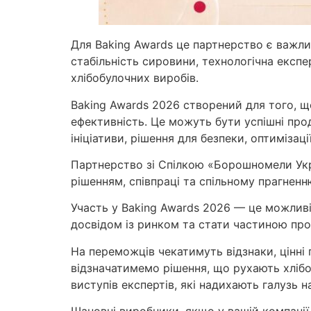
Для Baking Awards це партнерство є важли
стабільність сировини, технологічна експ
хлібобулочних виробів.
Baking Awards 2026 створений для того, що
ефективність. Це можуть бути успішні прод
ініціативи, рішення для безпеки, оптимізац
Партнерство зі Спілкою «Борошномели Укр
рішенням, співпраці та спільному прагнен
Участь у Baking Awards 2026 — це можливі
досвідом із ринком та стати частиною про
На переможців чекатимуть відзнаки, цінні 
відзначатимемо рішення, що рухають хлібо
виступів експертів, які надихають галузь н