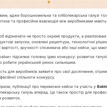
вим, адже борошномельна та хлібопекарська галузі тісн
ертиза та професійна взаємодія між виробниками мають
б відзначати не просто окремі продукти, а реалізовані
уктові запуски, оновлені рецептури, технологічні рішенн
ії вартості, зручності споживача або інші кейси, що маю
аїни» підсилює головну ідею конкурсу: розвиток галуз
ню робити український ринок сильнішим.
сть для виробників заявити про свої досягнення, отрим
фесійної спільноти конкурсу.
призи, публікації про переможні кейси та участь у
Baki
пекарську галузь вперед. Це також простір для професі
а розвиток.