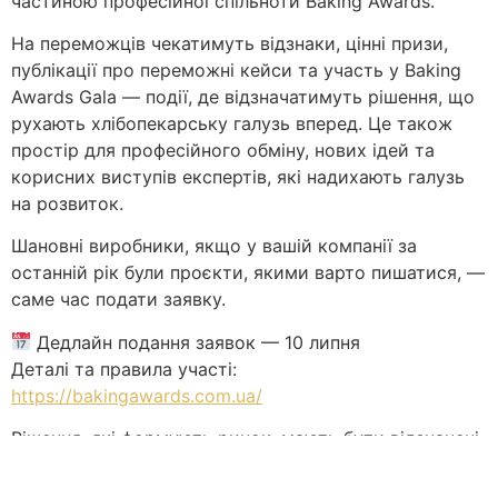
частиною професійної спільноти Baking Awards.
На переможців чекатимуть відзнаки, цінні призи,
публікації про переможні кейси та участь у Baking
Awards Gala — події, де відзначатимуть рішення, що
рухають хлібопекарську галузь вперед. Це також
простір для професійного обміну, нових ідей та
корисних виступів експертів, які надихають галузь
на розвиток.
Шановні виробники, якщо у вашій компанії за
останній рік були проєкти, якими варто пишатися, —
саме час подати заявку.
Дедлайн подання заявок — 10 липня
Деталі та правила участі:
https://bakingawards.com.ua/
Рішення, які формують ринок, мають бути відзначені.